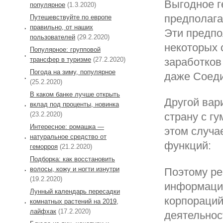
Выгодное г
популярное
(1.3.2020)
предполага
Путешевствуйте по европе
правильно, от наших
Эти предпо
пользователей
(29.2.2020)
некоторых 
Популярное: групповой
трансфер в туризме
(27.2.2020)
заработков
Погода на зиму, популярное
даже Соед
(25.2.2020)
В каком банке лучше открыть
Другой вар
вклад под проценты, новинка
(23.2.2020)
страну с г
Интересное: ромашка —
этом случа
натуральное средство от
функций:
геморроя
(21.2.2020)
Подборка: как восстановить
волосы, кожу и ногти изнутри
Поэтому ре
(19.2.2020)
информаци
Лунный календарь пересадки
корпораций
комнатных растений на 2019,
лайфхак
(17.2.2020)
деятельнос