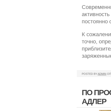
Современны
активность
постоянно 
К сожалени
точно, опр
приблизител
заряженные
POSTED BY
ADMIN
ОП
ПО ПРО
АДЛЕР