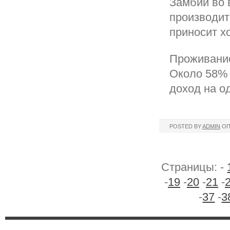
Замбии во 
производит
приносит х
Проживание
Около 58% 
доход на од
POSTED BY
ADMIN
ОП
Страницы: -
-
19
-
20
-
21
-
-
37
-
3