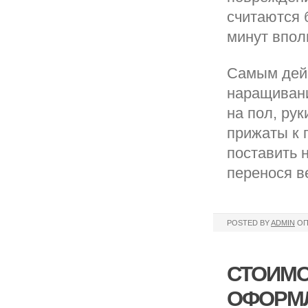
считаются б
минут впол
Самым дей
наращивани
на пол, ру
прижаты к п
поставить 
перенося в
POSTED BY
ADMIN
ОП
СТОИМО
ОФОРМЛ