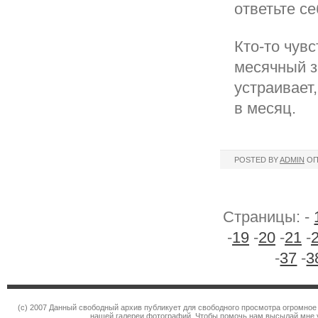
ответьте се
Кто-то чув
месячный з
устраивает,
в месяц.
POSTED BY
ADMIN
ОП
Страницы: -
-
19
-
20
-
21
-
-
37
-
3
(c) 2007 Данный свободный архив публикует для свободного просмотра огромное
нашей галереи фотографий. Чтобы помочь нам высылай мне 