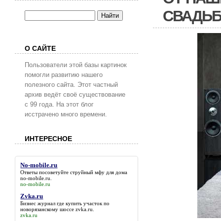
СВАДЬБ
О САЙТЕ
Пользователи этой базы картинок
помогли развитию нашего
полезного сайта. Этот частный
архив ведёт своё существование
с 99 года. На этот блог
исстрачено много времени.
ИНТЕРЕСНОЕ
No-mobile.ru
Ответы посоветуйте струйный мфу для дома
no-mobile.ru
.
no-mobile.ru
Zvka.ru
Бизнес журнал где купить участок по
новорязанскому шоссе
zvka.ru
.
zvka.ru