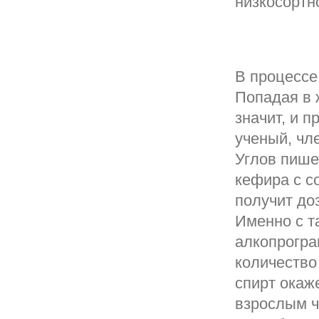
низкосортн
В процессе
Попадая в 
значит, и п
ученый, чл
Углов пише
кефира с с
получит до
Именно с т
алкопрогра
количество
спирт окаж
взрослым ч