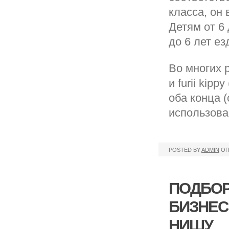
класса, он
Детям от 6 
до 6 лет ез
Во многих 
и furii kip
оба конца 
использова
POSTED BY
ADMIN
ОП
ПОДБОР
БИЗНЕС
НИШУ