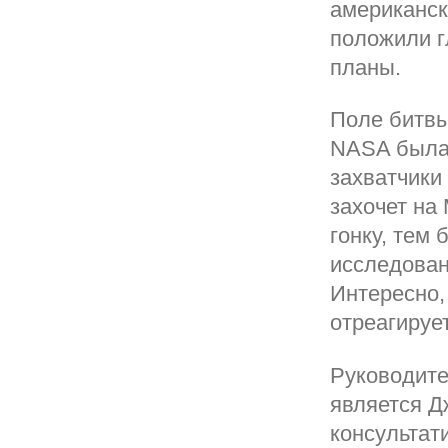
американск
положили г
планы.
Поле битвы
NASA была 
захватчики
захочет на
гонку, тем
исследован
Интересно,
отреагируе
Руководит
является Д
консультати