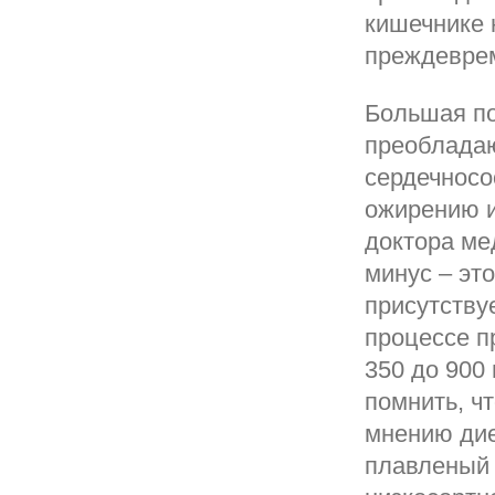
кишечнике 
преждеврем
Большая по
преоблада
сердечносо
ожирению и
доктора ме
минус – это
присутству
процессе п
350 до 900
помнить, ч
мнению дие
плавленый 