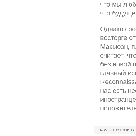
что мы люб
что будуще
Однако соо
восторге о
Макьюэн, п
считает, чт
без новой п
главный ис
Reconnaiss
нас есть не
иностранце
положитель
POSTED BY
ADMIN
ОП