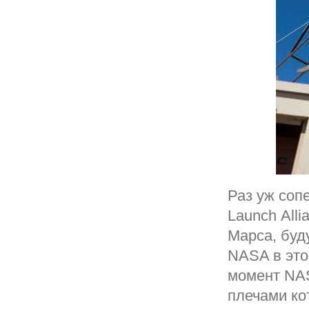
Раз уж соп
Launch All
Марса, буд
NASA в это
момент NAS
плечами ко