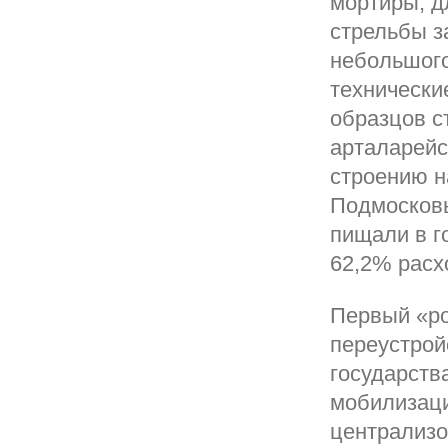
мортиры, д
стрельбы з
небольшого
технически
образцов с
арталарейс
строению н
Подмосковь
пищали в г
62,2% расх
Первый «ро
переустрой
государств
мобилизаци
централизо