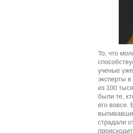
То, что мо
способству
ученые уже
эксперты в
из 100 тыся
были те, кт
его вовсе.
выпивавшие
страдали о
происходит