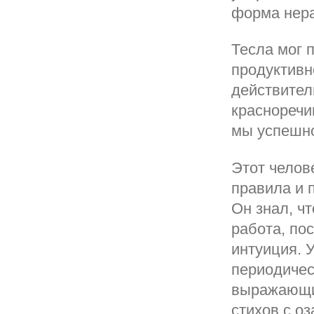
форма нера
Тесла мог п
продуктивно
действител
красноречи
мы успешно
Этот челове
правила и 
Он знал, ч
работа, по
интуиция. 
периодиче
выражающи
стихов с о