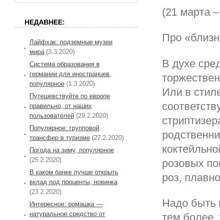
(21 марта –
НЕДАВНЕЕ:
Про «близн
Лайфхак: подземные музеи
мира
(3.3.2020)
В духе сре
Система образования в
германии для иностранцев,
торжествен
популярное
(1.3.2020)
Или в стиле
Путешевствуйте по европе
соответст
правильно, от наших
пользователей
(29.2.2020)
стриптизер
Популярное: групповой
родственни
трансфер в туризме
(27.2.2020)
коктейльно
Погода на зиму, популярное
(25.2.2020)
розовых по
В каком банке лучше открыть
роз, плавн
вклад под проценты, новинка
(23.2.2020)
Надо быть 
Интересное: ромашка —
натуральное средство от
тем более, 