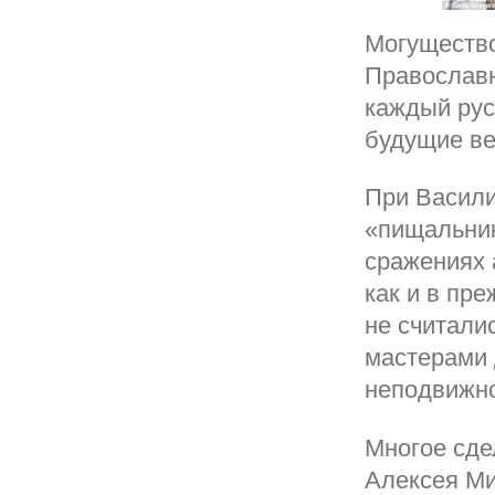
Могущество
Православн
каждый русс
будущие ве
При Васили
«пищальник
сражениях 
как и в пр
не считали
мастерами 
неподвижно
Многое сде
Алексея Ми