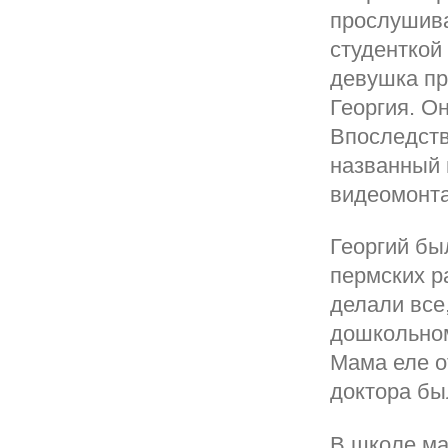
прослушива
студенткой
девушка пр
Георгия. О
Впоследств
названный 
видеомонт
Георгий бы
пермских р
делали все
дошкольном
Мама еле о
доктора бы
В школе ма