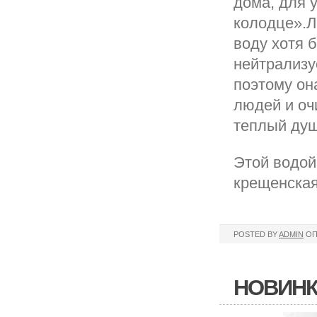
дома, для 
колодце».Л
воду хотя 
нейтрализу
поэтому он
людей и оч
теплый душ
Этой водой
крещенская
POSTED BY
ADMIN
ОП
НОВИНК