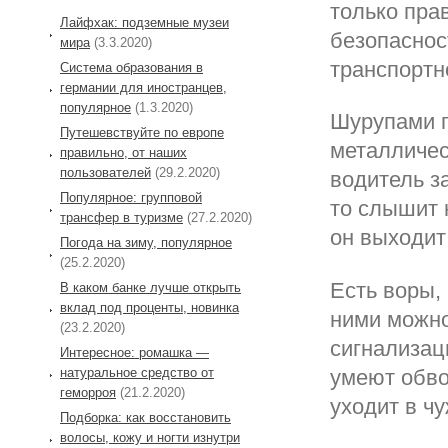
только пра
Лайфхак: подземные музеи
безопаснос
мира
(3.3.2020)
транспортн
Система образования в
германии для иностранцев,
популярное
(1.3.2020)
Шурупами п
Путешевствуйте по европе
металличес
правильно, от наших
пользователей
(29.2.2020)
водитель з
Популярное: групповой
то слышит 
трансфер в туризме
(27.2.2020)
он выходит
Погода на зиму, популярное
(25.2.2020)
Есть воры,
В каком банке лучше открыть
вклад под проценты, новинка
ними можно
(23.2.2020)
сигнализац
Интересное: ромашка —
умеют обво
натуральное средство от
геморроя
(21.2.2020)
уходит в чу
Подборка: как восстановить
волосы, кожу и ногти изнутри