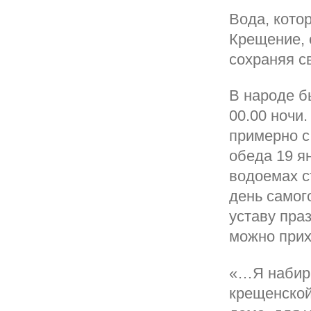
Вода, кото
Крещение, 
сохраняя с
В народе б
00.00 ночи
примерно с
обеда 19 я
водоемах с
день самого
уставу пра
можно прих
«…Я набира
крещенской