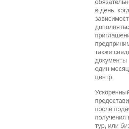
обязательн
в день, ког
зависимост
дополнятьс
приглашени
предприним
также свед
документы 
один месяц
центр.
Ускоренный
предостави
после пода
получения 
тур, или б