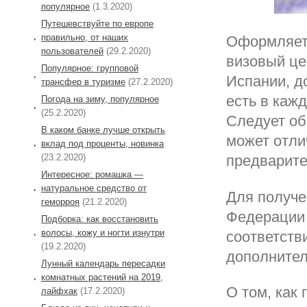
популярное
(1.3.2020)
Путешевствуйте по европе
правильно, от наших
Оформляетс
пользователей
(29.2.2020)
визовый це
Популярное: групповой
Испании, до
трансфер в туризме
(27.2.2020)
есть в каж
Погода на зиму, популярное
(25.2.2020)
Следует об
В каком банке лучше открыть
может отли
вклад под проценты, новинка
(23.2.2020)
предварите
Интересное: ромашка —
натуральное средство от
Для получе
геморроя
(21.2.2020)
Федерации 
Подборка: как восстановить
волосы, кожу и ногти изнутри
соответств
(19.2.2020)
дополнител
Лунный календарь пересадки
комнатных растений на 2019,
О том, как
лайфхак
(17.2.2020)