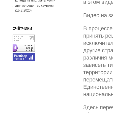
Блюда из яиц, хачапури и
в этом виде
другие рецепты, секреты
(15.2.2020)
Видео на з
В процессе
СЧЁТЧИКИ
принять ре
исключител
другие стр
различия м
зависеть т
территории
перемещать
Единственн
национальн
Здесь пере