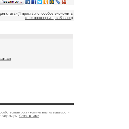
я статья(4 простых способов экономить
электроэнергию, забавное)
ваться
пособствовать росту количества посещаемости
 владельцем.
Связь с нами
.