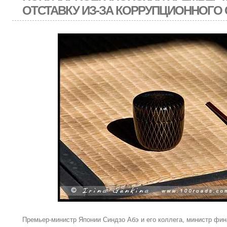
ОТСТАВКУ ИЗ-ЗА КОРРУПЦИОННОГО
Премьер-министр Японии Синдзо Абэ и его коллега, министр фин