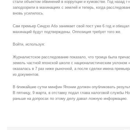
стали объектом обвинений в коррупции и кумовстве. Год назад г-н
заподозрили в махинациях с землей и теперь, когда расследовани
вновь усилилось.
Сам премьер Синдзо Абэ занимает свой пост уже 6 год и обещал 
махинаций будут подтверждены. Оппозиция требует того же.
Войти, используя:
Журналистское расследование показало, что троица была прича
земель частной японской школе с националистическим уклоном 
оказалась в 7 раз ниже рыночной, а после сделки имена премьер
из документов.
В ближайшие сутки минфин Японии должен опубликовать результ
В пятницу, 9 марта, в отставку подал глава налоговой службы Но
раньше на допросах по этому делу давал ложную информацию.