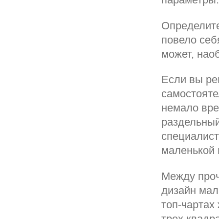
Определите
повело себ
может, нао
Если вы ре
самостоятел
немало вре
раздельный
специалист
маленькой 
Между проч
дизайн мал
топ-чартах
трех квадр