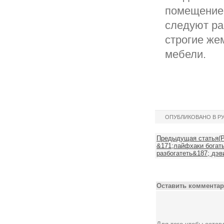
помещение 
следуют ра
строгие же
мебели.
ОПУБЛИКОВАНО В Р
Предыдущая статья(Ре
&171;лайфхаки богат
разбогатеть&187; дэв
Оставить комментар