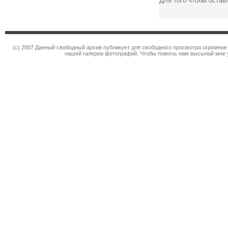
Для того чтобы оста
(c) 2007 Данный свободный архив публикует для свободного просмотра огромное
нашей галереи фотографий. Чтобы помочь нам высылай мне 