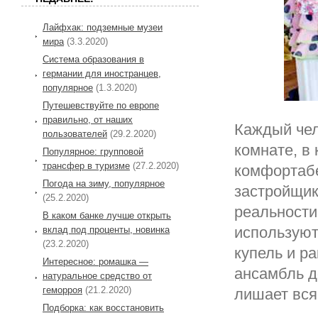
Лайфхак: подземные музеи
мира
(3.3.2020)
Система образования в
германии для иностранцев,
популярное
(1.3.2020)
Путешевствуйте по европе
правильно, от наших
Каждый чел
пользователей
(29.2.2020)
комнате, в
Популярное: групповой
трансфер в туризме
(27.2.2020)
комфортабе
Погода на зиму, популярное
застройщик
(25.2.2020)
реальности
В каком банке лучше открыть
используют
вклад под проценты, новинка
(23.2.2020)
купель и р
Интересное: ромашка —
ансамбль д
натуральное средство от
геморроя
(21.2.2020)
лишает вся
Подборка: как восстановить